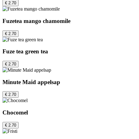
€ 2.70
Fuzetea mango chamomile
€ 2.70
Fuze tea green tea
€ 2.70
Minute Maid appelsap
€ 2.70
Chocomel
€ 2.70