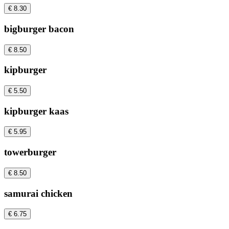
€ 8.30
bigburger bacon
€ 8.50
kipburger
€ 5.50
kipburger kaas
€ 5.95
towerburger
€ 8.50
samurai chicken
€ 6.75