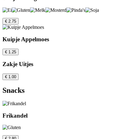
€ 2.75
Kuipje Appelmoes
€ 1.25
Zakje Uitjes
€ 1.00
Snacks
Frikandel
€ 2.80