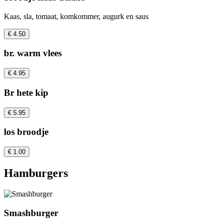
Kaas, sla, tomaat, komkommer, augurk en saus
€ 4.50
br. warm vlees
€ 4.95
Br hete kip
€ 5.95
los broodje
€ 1.00
Hamburgers
Smashburger