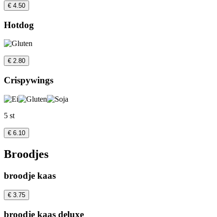
€ 4.50
Hotdog
€ 2.80
Crispywings
5 st
€ 6.10
Broodjes
broodje kaas
€ 3.75
broodje kaas deluxe