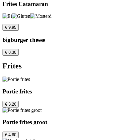
Frites Catamaran
€ 9.95
bigburger cheese
€ 8.30
Frites
Portie frites
€ 3.20
Portie frites groot
€ 4.80