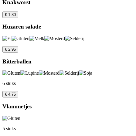
Knakworst
€ 1.80
Huzaren salade
€ 2.95
Bitterballen
6 stuks
€ 4.75
Vlammetjes
5 stuks