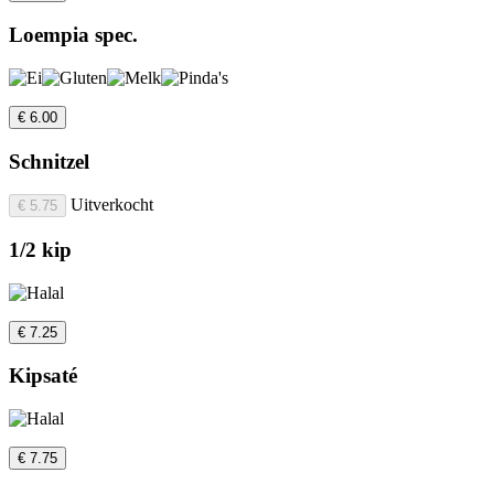
Loempia spec.
€ 6.00
Schnitzel
Uitverkocht
€ 5.75
1/2 kip
€ 7.25
Kipsaté
€ 7.75